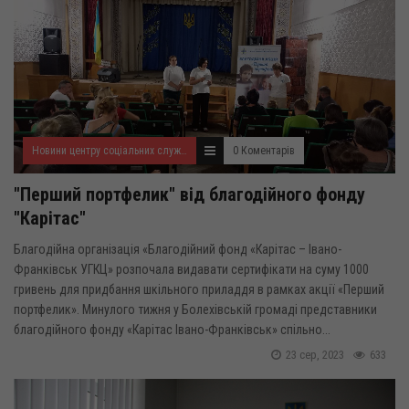
Новини центру соціальних служб для сім'ї, дітей та молоді
0 Коментарів
"Перший портфелик" від благодійного фонду
"Карітас"
Благодійна організація «Благодійний фонд «Карітас – Івано-
Франківськ УГКЦ» розпочала видавати сертифікати на суму 1000
гривень для придбання шкільного приладдя в рамках акції «Перший
портфелик». Минулого тижня у Болехівській громаді представники
благодійного фонду «Карітас Івано-Франківськ» спільно...
23 сер, 2023
633