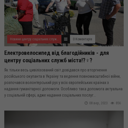
Новини центру соціальних служб для сім'ї, дітей та молоді
0 Коментарів
Електровелосипед від благодійників - для
центру соціальних служб міста!?‍♀️?
Як тільки весь цивілізований світ довідався про вторгнення
російського окупанта в Україну та ведення повномасштабної війни,
розпочався волонтерський рух у всіх європейських країнах з
надання гуманітарної допомоги. Особливо така допомога актуальна
у соціальній сфері, адже надання соціальних послуг...
08 вер, 2023
856