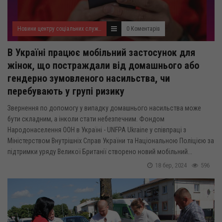
Новини центру соціальних служб для сім'ї, дітей та молоді
0 Коментарів
В Україні працює мобільний застосунок для
жінок, що постраждали від домашнього або
гендерно зумовленого насильства, чи
перебувають у групі ризику
Звернення по допомогу у випадку домашнього насильства може
бути складним, а інколи стати небезпечним. Фондом
Народонаселення ООН в Україні - UNFPA Ukraine у співпраці з
Міністерством Внутрішніх Справ України та Національною Поліцією за
підтримки уряду Великої Британії створено новий мобільний...
18 бер, 2024
596