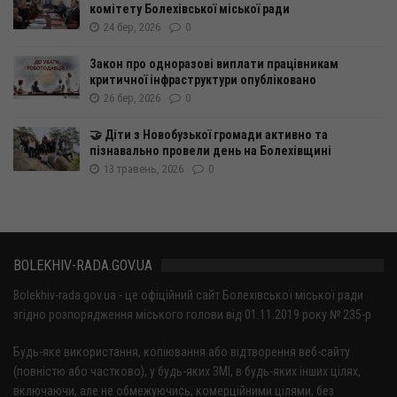
комітету Болехівської міської ради
24 бер, 2026
0
Закон про одноразові виплати працівникам
критичної інфраструктури опубліковано
26 бер, 2026
0
🤝 Діти з Новобузької громади активно та
пізнавально провели день на Болехівщині
13 травень, 2026
0
BOLEKHIV-RADA.GOV.UA
Bolekhiv-rada.gov.ua - це офіційний сайт Болехівської міської ради
згідно розпорядження міського голови від 01.11.2019 року № 235-р
Будь-яке використання, копіювання або відтворення веб-сайту
(повністю або частково), у будь-яких ЗМІ, в будь-яких інших цілях,
включаючи, але не обмежуючись, комерційними цілями, без