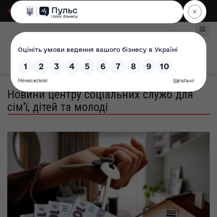
Для слабозорих
|
Select Language
Новини центру соціальних служб для
сім'ї, дітей та молоді