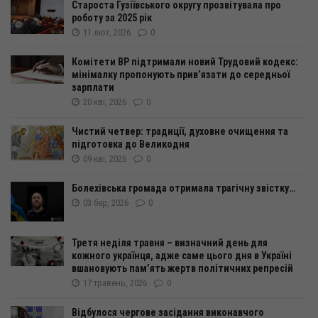
Староста Гузіївського округу прозвітувала про
роботу за 2025 рік
11 лют, 2026
0
Комітети ВР підтримали новий Трудовий кодекс:
мінімалку пропонують прив’язати до середньої
зарплати
20 кві, 2026
0
Чистий четвер: традиції, духовне очищення та
підготовка до Великодня
09 кві, 2026
0
Болехівська громада отримала трагічну звістку…
03 бер, 2026
0
Третя неділя травня – визначний день для
кожного українця, адже саме цього дня в Україні
вшановують пам’ять жертв політичних репресій
17 травень, 2026
0
Відбулося чергове засідання виконавчого