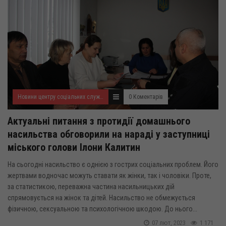
Новини центру соціальних служб для сім'ї, дітей та молоді
0 Коментарів
Актуальні питання з протидії домашнього
насильства обговорили на нараді у заступниці
міського голови Ілони Калитин
На сьогодні насильство є однією з гострих соціальних проблем. Його
жертвами водночас можуть ставати як жінки, так і чоловіки. Проте,
за статистикою, переважна частина насильницьких дій
спрямовується на жінок та дітей. Насильство не обмежується
фізичною, сексуальною та психологічною шкодою. До нього...
07 лют, 2023
1 171