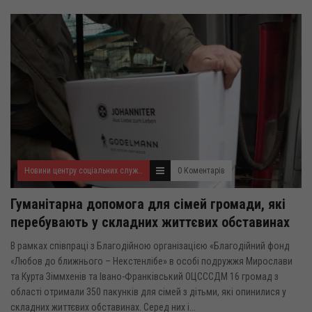
Новини центру соціальних служб для сім'ї, дітей та молоді
0 Коментарів
Гуманітарна допомога для сімей громади, які
перебувають у складних життєвих обставинах
В рамках співпраці з Благодійною організацією «Благодійний фонд
«Любов до ближнього – Некстенлібе» в особі подружжя Мирослави
та Курта Зіммхенів та Івано-Франківський ОЦСССДМ 16 громад з
області отримали 350 пакунків для сімей з дітьми, які опинилися у
складних життєвих обставинах. Серед них і...