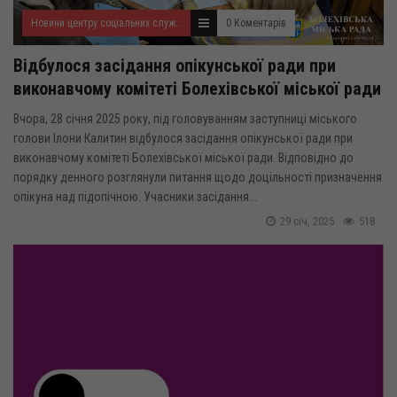
Новини центру соціальних служб для сім'ї, дітей та молоді
0 Коментарів
Відбулося засідання опікунської ради при
виконавчому комітеті Болехівської міської ради
Вчора, 28 січня 2025 року, під головуванням заступниці міського
голови Ілони Калитин відбулося засідання опікунської ради при
виконавчому комітеті Болехівської міської ради. Відповідно до
порядку денного розглянули питання щодо доцільності призначення
опікуна над підопічною. Учасники засідання...
29 січ, 2025
518