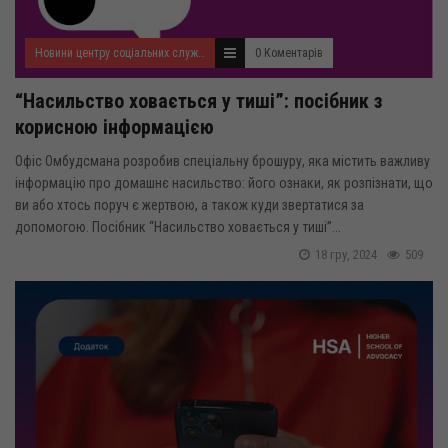
Новини центру соціальних служб для сім'ї, дітей та молоді
0 Коментарів
“Насильство ховається у тиші”: посібник з
корисною інформацією
Офіс Омбудсмана розробив спеціальну брошуру, яка містить важливу
інформацію про домашнє насильство: його ознаки, як розпізнати, що
ви або хтось поруч є жертвою, а також куди звертатися за
допомогою. Посібник “Насильство ховається у тиші”...
18 гру, 2024
509