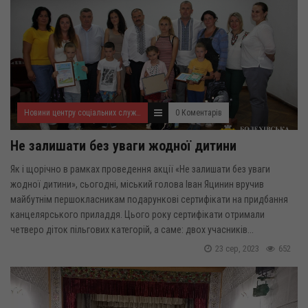
Новини центру соціальних служб для сім'ї, дітей та молоді
0 Коментарів
Не залишати без уваги жодної дитини
Як і щорічно в рамках проведення акції «Не залишати без уваги
жодної дитини», сьогодні, міський голова Іван Яцинин вручив
майбутнім першокласникам подарункові сертифікати на придбання
канцелярського приладдя. Цього року сертифікати отримали
четверо діток пільгових категорій, а саме: двох учасників...
23 сер, 2023
652