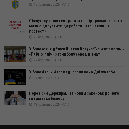
15 травень, 2026
0
Обслуговування генератора на підприємстві: кого
можна допустити до роботи і яке навчання
провести
25 бер, 2026
0
У Болехові відбувся ІІІ етап Всеукраїнських змагань
«Пліч-о-пліч» з гандболу серед дівчат
27 бер, 2026
0
У Болехівській громаді оголошено Дні жалоби
17 чер, 2026
0
Перевірки Держпраці за новим законом: до чого
готуватися бізнесу
13 травень, 2026
0