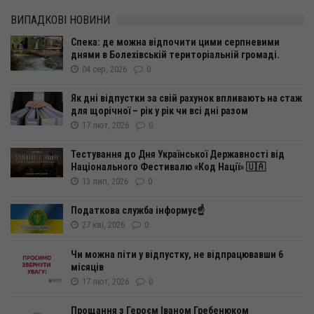
ВИПАДКОВІ НОВИНИ
Спека: де можна відпочити цими серпневими
днями в Болехівській територіальній громаді.
04 сер, 2026
0
Як дні відпустки за свій рахунок впливають на стаж
для щорічної – рік у рік чи всі дні разом
17 лют, 2026
0
Тестування до Дня Української Державності від
Національного Фестивалю «Код Нації» 🇺🇦
13 лип, 2026
0
Податкова служба інформує☝️
27 кві, 2026
0
Чи можна піти у відпустку, не відпрацювавши 6
місяців
17 лют, 2026
0
Прощання з Героєм Іваном Гребенюком