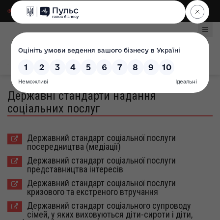
Для слабозорих
|
Select Language
Державні стандарти надання
соціальних послуг
Державний стандарт соціальної послуги
посередництва (медіації)
Державний стандарт соціальної послуги
представництва інтересів
Державний стандарт соціальної послуги
кризового та екстреного втручання
Державний стандарт соціального супроводу
сімей, у яких виховуються діти-сироти і діти,