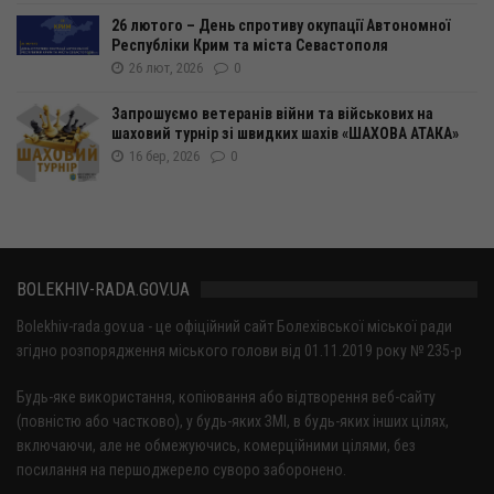
26 лютого – День спротиву окупації Автономної
Республіки Крим та міста Севастополя
26 лют, 2026
0
Запрошуємо ветеранів війни та військових на
шаховий турнір зі швидких шахів «ШАХОВА АТАКА»
16 бер, 2026
0
BOLEKHIV-RADA.GOV.UA
Bolekhiv-rada.gov.ua - це офіційний сайт Болехівської міської ради
згідно розпорядження міського голови від 01.11.2019 року № 235-р
Будь-яке використання, копіювання або відтворення веб-сайту
(повністю або частково), у будь-яких ЗМІ, в будь-яких інших цілях,
включаючи, але не обмежуючись, комерційними цілями, без
посилання на першоджерело суворо заборонено.