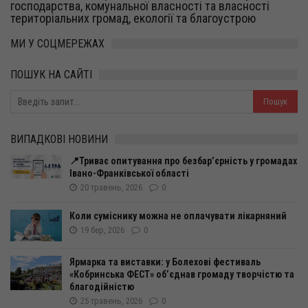
господарства, комунальної власності та власності
територіальних громад, екології та благоустрою
МИ У СОЦМЕРЕЖАХ
ПОШУК НА САЙТІ
ВИПАДКОВІ НОВИНИ
📍Триває опитування про безбар’єрність у громадах
Івано-Франківської області
20 травень, 2026
0
Коли суміснику можна не оплачувати лікарняний
19 бер, 2026
0
Ярмарка та виставки: у Болехові фестиваль
«Кобринська ФЕСТ» об’єднав громаду творчістю та
благодійністю
25 травень, 2026
0