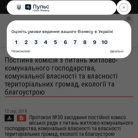
Для слабозорих
|
Select Language
Постійна комісія з питань житлово-
комунального господарства,
комунальної власності та власності
територіальних громад, екології та
благоустрою
12 сер, 2019
Протокол №30 засідання постійної комісії
міської ради з питань житлово-комунального
господарства, комунальної власності та власності
територіальних громад, екології та благоустрою