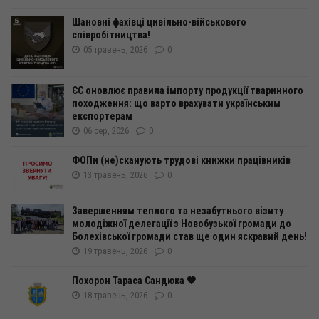
Шановні фахівці цивільно-військового
співробітництва!
05 травень, 2026
0
ЄС оновлює правила імпорту продукції тваринного
походження: що варто врахувати українським
експортерам
06 сер, 2026
0
ФОПи (не)сканують трудові книжки працівників
13 травень, 2026
0
Завершенням теплого та незабутнього візиту
молодіжної делегації з Новобузької громади до
Болехівської громади став ще один яскравий день!
19 травень, 2026
0
Похорон Тараса Сандюка 🖤
18 травень, 2026
0