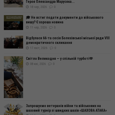
Героя Олександра Марусяка...
18 чер, 2026
0
🎓 Не встиг подати документи до військового
вишу? Є хороша новина
11 чер, 2026
0
Відбулася 66-та сесія Болехівської міської ради VІІІ
демократичного скликання
17 лют, 2026
0
Світло Великодня — у спільній турботі🫶
08 кві, 2026
0
Запрошуємо ветеранів війни та військових на
шаховий турнір зі швидких шахів «ШАХОВА АТАКА»