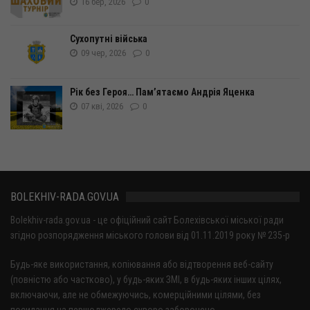
16 бер, 2026
0
Сухопутні війська
09 чер, 2026
0
Рік без Героя… Пам’ятаємо Андрія Яценка
07 кві, 2026
0
BOLEKHIV-RADA.GOV.UA
Bolekhiv-rada.gov.ua - це офіційний сайт Болехівської міської ради
згідно розпорядження міського голови від 01.11.2019 року № 235-р
Будь-яке використання, копіювання або відтворення веб-сайту
(повністю або частково), у будь-яких ЗМІ, в будь-яких інших цілях,
включаючи, але не обмежуючись, комерційними цілями, без