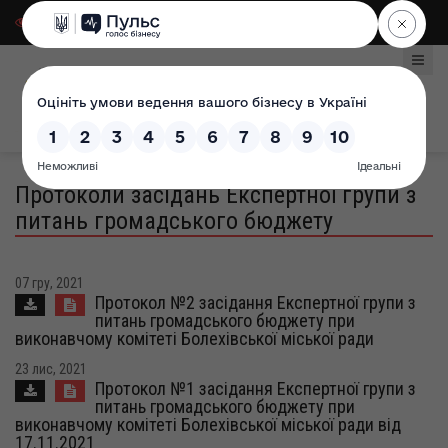
Для слабозорих
|
Select Language
Протоколи засідань Експертної групи з
питань громадського бюджету
07 гру, 2021
Протокол №2 засідання Експертної групи з
питань громадського бюджету при
виконавчому комітеті Болехівської міської ради
23 лис, 2021
Протокол №1 засідання Експертної групи з
питань громадського бюджету при
виконавчому комітеті Болехівської міської ради від
17.11.2021