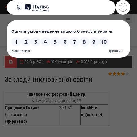
Для слабозорих
|
Select Language
25 бер, 2021
0
Коментарів
5 052
Перегляди
Заклади інклюзивної освіти
Інклюзивно-ресурсний центр
м. Болехів, вул. Гагаріна, 12
Процишин Галина
3-51-52
bolekhiv-
Євстахіївна
irc@ukr.net
(директор)