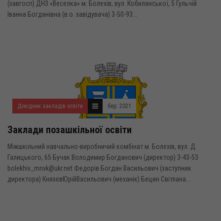
(завгосп) ДНЗ «Веселка» м. Болехів, вул. Кобилянської, 5 Гульчій
Іванна Богданівна (в.о. завідувача) 3-50-93...
Довідник закладів освіти
бер. 2021
Заклади позашкільної освіти
Міжшкільний навчально-виробничий комбінат м. Болехів, вул. Д.
Галицького, 65 Бучак Володимир Богданович (директор) 3-43-53
bolekhiv_mnvk@ukr.net Федорів Богдан Васильович (заступник
директора) КнязєвЮрійВасильович (механік) Бецин Світлана...