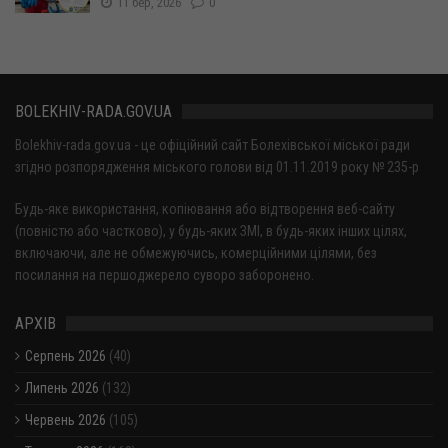
11 бер, 2026
0
BOLEKHIV-RADA.GOV.UA
Bolekhiv-rada.gov.ua - це офіційний сайт Болехівської міської ради
згідно розпорядження міського голови від 01.11.2019 року № 235-р
Будь-яке використання, копіювання або відтворення веб-сайту
(повністю або частково), у будь-яких ЗМІ, в будь-яких інших цілях,
включаючи, але не обмежуючись, комерційними цілями, без
посилання на першоджерело суворо заборонено.
АРХІВ
Серпень 2026
(40)
Липень 2026
(132)
Червень 2026
(105)