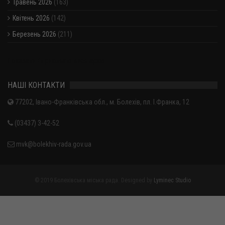
Травень 2026
(163)
Квітень 2026
(142)
Березень 2026
(211)
Показати / приховати весь архів
НАШІ КОНТАКТИ
77202, Івано-Франківська обл., м. Болехів, пл. І.Франка, 12
(03437) 3-42-52
mvk@bolekhiv-rada.gov.ua
© 2019 Болехівська міська рада. Designed by
Lyminec Studio