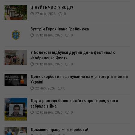
ЦІНУЙТЕ ЧИСТУ ВОДУ!
27 лют, 2026
0
Зустріч Героя Івана Гребенюка
15 травень, 2026
0
У Болехові відбувся другий день фестивалю
«Кобринська Фест»
26 травень, 2026
0
День скорботи і вшанування пам’яті жертв війни в
Україні
22 чер, 2026
0
Друга річниця болю: пам’ять про Героя, якого
забрала війна
12 травень, 2026
0
Домашня праця – теж робота!