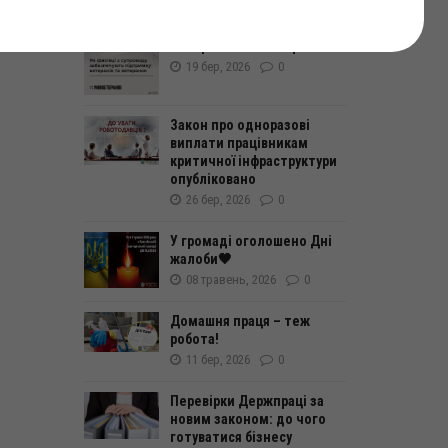
Як фахівці із супроводу
забезпечують підтримку
ветеранам та ветеранкам
19 бер, 2026
0
Закон про одноразові
виплати працівникам
критичної інфраструктури
опубліковано
26 бер, 2026
0
У громаді оголошено Дні
жалоби🖤
08 травень, 2026
0
Домашня праця – теж
робота!
11 бер, 2026
0
Перевірки Держпраці за
новим законом: до чого
готуватися бізнесу