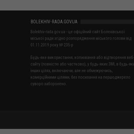
BOLEKHIV-RADA.GOV.UA
Bolekhiv-rada.gov.ua - це офіційний сайт Болехівської
міської ради згідно розпорядження міського голови від
01.11.2019 року № 235-р
Будь-яке використання, копіювання або відтворення веб
сайту (повністю або частково), у будь-яких ЗМІ, в будь-як
інших цілях, включаючи, але не обмежуючись,
комерційними цілями, без посилання на першоджерело
суворо заборонено.