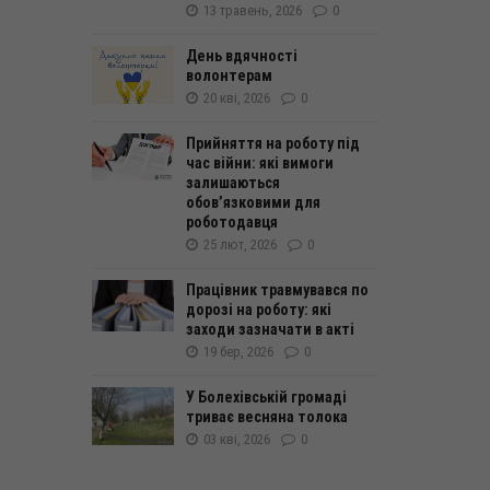
13 травень, 2026
0
День вдячності
волонтерам
20 кві, 2026
0
Прийняття на роботу під
час війни: які вимоги
залишаються
обов’язковими для
роботодавця
25 лют, 2026
0
Працівник травмувався по
дорозі на роботу: які
заходи зазначати в акті
19 бер, 2026
0
У Болехівській громаді
триває весняна толока
03 кві, 2026
0