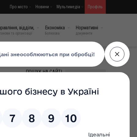
Про місто
Новини
Мультимедіа
Профіль
равління, відділи,
Економіка
Нормативні
танови та організації
Болехова
документи
МИ У СОЦМЕРЕЖАХ
ПОШУК НА САЙТІ
ВИПАДКОВІ НОВИНИ
Чи може працівник сам
заповнювати трудову
книжку з 10.06
07 лип, 2026
0