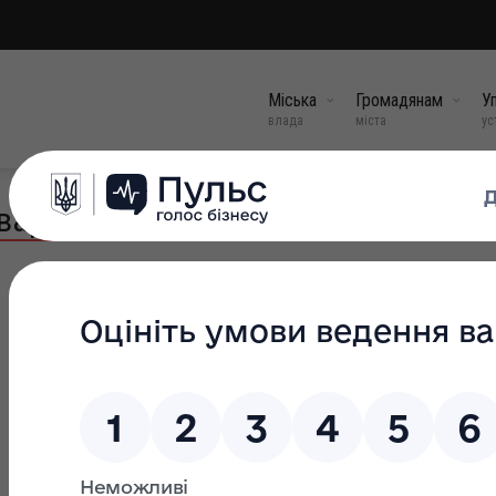
Міська
Громадянам
Уп
влада
міста
ус
вартирного обліку