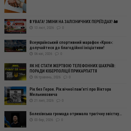
🚦 УВАГА! ЗМІНИ НА ЗАЛІЗНИЧНИХ ПЕРЕЇЗДАХ! 🚂
13 лют, 2026
0
Всеукраїнський спортивний марафон «Крок»:
долучайтеся до благодійної ініціативи!
06 кві, 2026
0
ЯК НЕ СТАТИ ЖЕРТВОЮ ТЕЛЕФОННИХ ШАХРАЇВ:
ПОРАДИ КІБЕРПОЛІЦІЇ ПРИКАРПАТТЯ
06 травень, 2026
0
Рік без Героя. Рік вічної пам’яті про Віктора
Мельниковича
21 лип, 2026
0
Болехівська громада отримала трагічну звістку…
03 бер, 2026
0