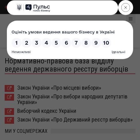
Для слабозорих
|
Select Language
Нормативно-правова база відділу
ведення державного реєстру виборців
Закон України «Про місцеві вибори»
Закон України «Про вибори народних депутатів
України»
Виборчий кодекс України
Закон України «Про Державний реєстр виборців»
МИ У СОЦМЕРЕЖАХ