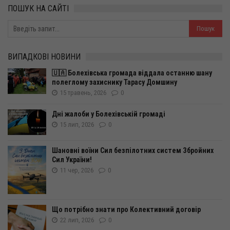
ПОШУК НА САЙТІ
ВИПАДКОВІ НОВИНИ
🇺🇦 Болехівська громада віддала останню шану
полеглому захиснику Тарасу Домшину
15 травень, 2026
0
Дні жалоби у Болехівській громаді
15 лип, 2026
0
Шановні воїни Сил безпілотних систем Збройних
Сил України!
11 чер, 2026
0
Що потрібно знати про Колективний договір
22 лип, 2026
0