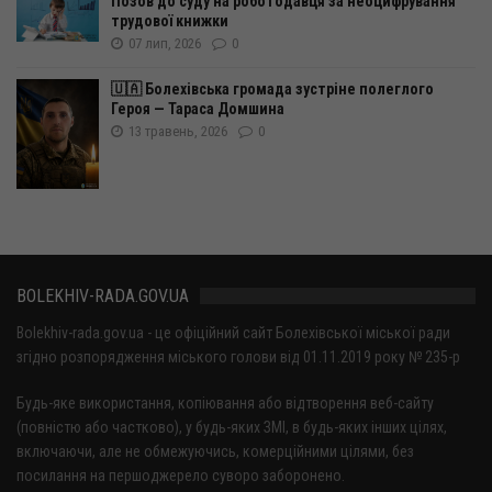
Позов до суду на роботодавця за неоцифрування
трудової книжки
07 лип, 2026
0
🇺🇦 Болехівська громада зустріне полеглого
Героя — Тараса Домшина
13 травень, 2026
0
BOLEKHIV-RADA.GOV.UA
Bolekhiv-rada.gov.ua - це офіційний сайт Болехівської міської ради
згідно розпорядження міського голови від 01.11.2019 року № 235-р
Будь-яке використання, копіювання або відтворення веб-сайту
(повністю або частково), у будь-яких ЗМІ, в будь-яких інших цілях,
включаючи, але не обмежуючись, комерційними цілями, без
посилання на першоджерело суворо заборонено.