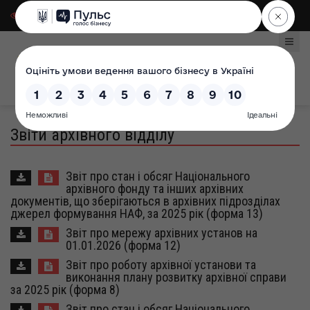
Для слабозорих
|
Select Language
Звіти архівного відділу
Звіт про стан і обсяг Національного
архівного фонду та інших архівних
документів, що зберігаються в архівних підрозділах
джерел формування НАФ, за 2025 рік (форма 13)
Звіт про мережу архівних установ на
01.01.2026 (форма 12)
Звіт про роботу архівної установи та
виконання плану розвитку архівної справи
за 2025 рік (форма 8)
Звіт про стан і обсяг Національного