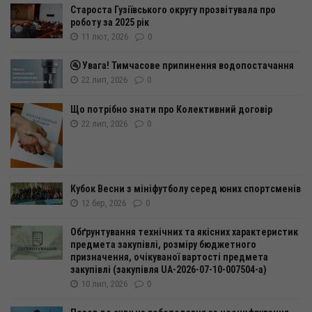
Староста Гузіївського округу прозвітувала про
роботу за 2025 рік
11 лют, 2026
0
🚰 Увага! Тимчасове припинення водопостачання
22 лип, 2026
0
Що потрібно знати про Колективний договір
22 лип, 2026
0
Кубок Весни з мініфутболу серед юних спортсменів
12 бер, 2026
0
Обґрунтування технічних та якісних характеристик
предмета закупівлі, розміру бюджетного
призначення, очікуваної вартості предмета
закупівлі (закупівля UA-2026-07-10-007504-а)
10 лип, 2026
0