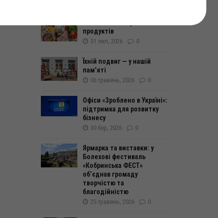
Безпечність харчових
продуктів
31 лип, 2026
0
Їхній подвиг — у нашій
пам’яті
06 травень, 2026
0
Офіси «Зроблено в Україні»:
підтримка для розвитку
бізнесу
30 бер, 2026
0
Ярмарка та виставки: у
Болехові фестиваль
«Кобринська ФЕСТ»
об’єднав громаду
творчістю та
благодійністю
25 травень, 2026
0