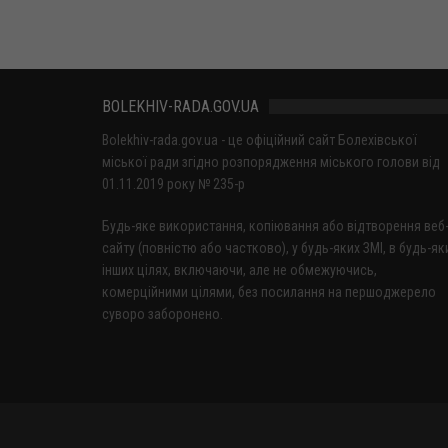
BOLEKHIV-RADA.GOV.UA
Bolekhiv-rada.gov.ua - це офіційний сайт Болехівської
міської ради згідно розпорядження міського голови від
01.11.2019 року № 235-р
Будь-яке використання, копіювання або відтворення веб
сайту (повністю або частково), у будь-яких ЗМІ, в будь-як
інших цілях, включаючи, але не обмежуючись,
комерційними цілями, без посилання на першоджерело
суворо заборонено.