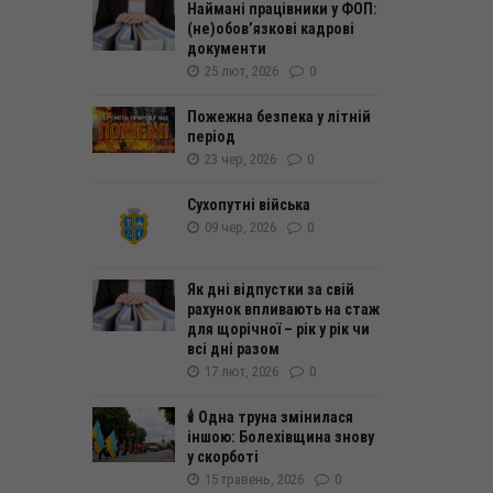
Наймані працівники у ФОП:
(не)обовʼязкові кадрові
документи
25 лют, 2026
0
Пожежна безпека у літній
період
23 чер, 2026
0
Сухопутні війська
09 чер, 2026
0
Як дні відпустки за свій
рахунок впливають на стаж
для щорічної – рік у рік чи
всі дні разом
17 лют, 2026
0
🕯️ Одна труна змінилася
іншою: Болехівщина знову
у скорботі
15 травень, 2026
0