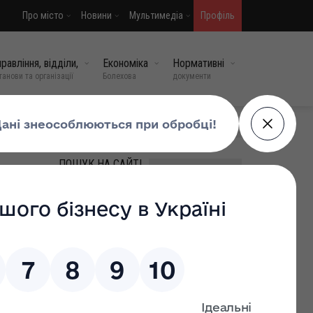
Про місто
Новини
Мультимедіа
Профіль
равління, відділи,
Економіка
Нормативні
танови та організації
Болехова
документи
МИ У СОЦМЕРЕЖАХ
ПОШУК НА САЙТІ
ВИПАДКОВІ НОВИНИ
Громадо, схилимо голови в
скорботі: Болехівщина
прощається зі своїм
Захисником!
16 лют, 2026
0