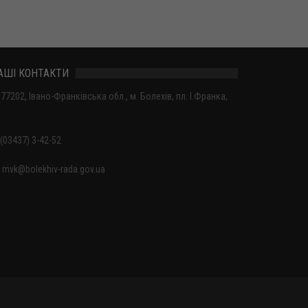
АШІ КОНТАКТИ
77202, Івано-Франківська обл., м. Болехів, пл. І.Франка,
(03437) 3-42-52
mvk@bolekhiv-rada.gov.ua