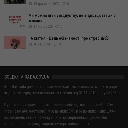
14 травень, 2026
0
Чи можна піти у відпустку, не відпрацювавши 6
місяців
17 лют, 2026
0
16 квітня - День обізнаності про стрес 👤😓
16 кві, 2026
0
BOLEKHIV-RADA.GOV.UA
Bolekhiv-rada.gov.ua - це офіційний сайт Болехівської міської ради
згідно розпорядження міського голови від 01.11.2019 року № 235-р
Будь-яке використання, копіювання або відтворення веб-сайту
(повністю або частково), у будь-яких ЗМІ, в будь-яких інших цілях,
включаючи, але не обмежуючись, комерційними цілями, без
посилання на першоджерело суворо заборонено.