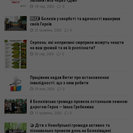
звільнитися через «Дію»
18 чер, 2026
0
🇺🇦🕯️ Болехів у скорботі та вдячності вшанував
своїх Героїв
22 травень, 2026
0
Серпень: які неприємні сюрпризи можуть чекати
на ваш урожай та як їх розпізнати?
03 сер, 2026
0
Працівник надав Витяг про встановлення
інвалідності: що з ним робити
29 лип, 2026
0
🕯️ Болехівська громада провела останньою земною
дорогою Героя — Івана Гребенюка
11 травень, 2026
0
🤝 Діти з Новобузької громади активно та
пізнавально провели день на Болехівщині