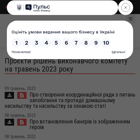
Для слабозорих
|
Select Language
Проєкти рішень виконавчого комітету
на травень 2023 року
09 травень, 2023
Про створення координаційної ради з питань
запобігання та протидії домашньому
насильству та насильству за ознакою статі
08 травень, 2023
Про встановлення банерів із зображенням
героїв
08 травень, 2023