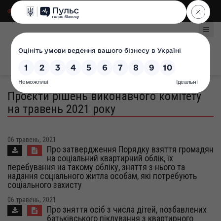
Для слабозорих
|
Select Language
Проєкти рішень виконавчого комітету
на травень 2021 року
06 травень, 2021
Про затвердження Порядку взяття громадян
на соціальний квартирний облік, їх
перебування на такому обліку, зняття з нього та
надання соціального житла особам, які потребують
соціального захисту
06 травень, 2021
Про зняття осіб з числа дітей, позбавлених
батьківського піклування з квартирного