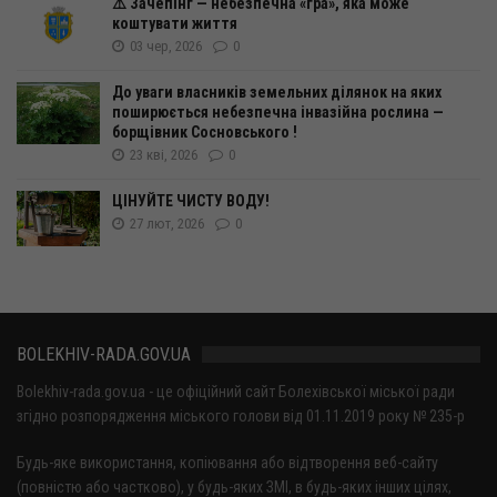
⚠️ Зачепінг — небезпечна «гра», яка може
коштувати життя
03 чер, 2026
0
До уваги власників земельних ділянок на яких
поширюється небезпечна інвазійна рослина —
борщівник Сосновського !
23 кві, 2026
0
ЦІНУЙТЕ ЧИСТУ ВОДУ!
27 лют, 2026
0
BOLEKHIV-RADA.GOV.UA
Bolekhiv-rada.gov.ua - це офіційний сайт Болехівської міської ради
згідно розпорядження міського голови від 01.11.2019 року № 235-р
Будь-яке використання, копіювання або відтворення веб-сайту
(повністю або частково), у будь-яких ЗМІ, в будь-яких інших цілях,