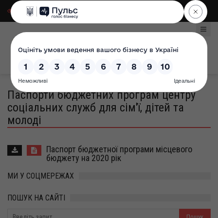
Для слабозорих
|
Select Language
Паспорти бюджетних програм центру
соціальних служб для сім'ї, дітей та
молоді
Паспорт бюджетної програми місцевого
бюджету на 2020 рік
МИ У СОЦМЕРЕЖАХ
ПОШУК НА САЙТІ