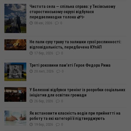
Чистота села — спільна справа: у Тисівському
старостинському окрузі відбулася
передвеликодня толока 🌿✨
08 кві, 2026
0
Не пали суху траву та залишки сухої рослинності:
відповідальність, передбачена КУпАП
17 бер, 2026
0
Треті роковини пам’яті Героя Федора Рима
20 лип, 2026
0
У Болехові відбувся тренінг із розробки соціальних
ініціатив для освітян громади
26 бер, 2026
0
Як встановити класність водія при прийнятті на
роботу та які категорії її підтверджують
19 бер, 2026
0