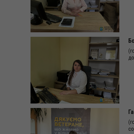
Бо
(г
до
Га
(г
со