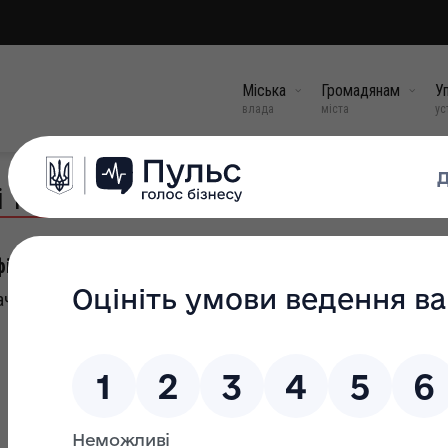
Міська
Громадянам
Уп
влада
міста
ус
 та соціального захисту населення
іменко Алла Сергіївна
ачальниця)