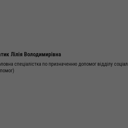
тик Лілія Володимирівна
оловна спеціалістка по призначенню допомог відділу соціа
помог)