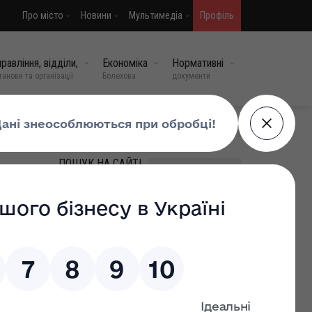
Про місто
Новини
Мультимедіа
Профіль
равління, відділи,
Економіка
Нормативні
танови та організації
Болехова
документи
МИ У СОЦМЕРЕЖАХ
ПОШУК НА САЙТІ
ВИПАДКОВІ НОВИНИ
Зустріч Героя Тараса
Сандюка
15 травень, 2026
0
Головне управління