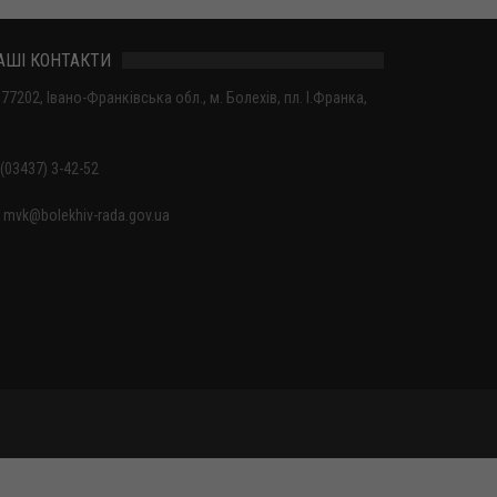
АШІ КОНТАКТИ
77202, Івано-Франківська обл., м. Болехів, пл. І.Франка,
(03437) 3-42-52
mvk@bolekhiv-rada.gov.ua