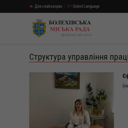
Для слабозорих
|
Select Language
Структура управління праці
Єф
(н