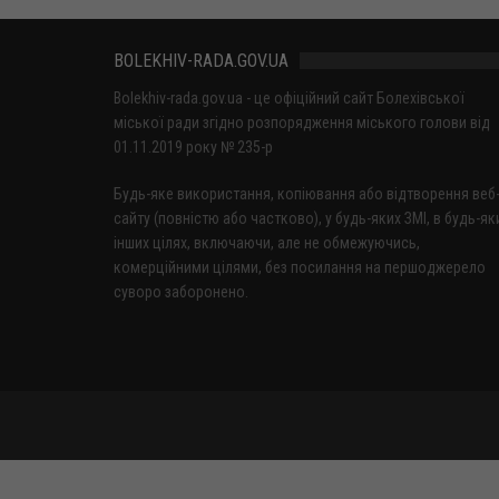
BOLEKHIV-RADA.GOV.UA
Bolekhiv-rada.gov.ua - це офіційний сайт Болехівської
міської ради згідно розпорядження міського голови від
01.11.2019 року № 235-р
Будь-яке використання, копіювання або відтворення веб
сайту (повністю або частково), у будь-яких ЗМІ, в будь-як
інших цілях, включаючи, але не обмежуючись,
комерційними цілями, без посилання на першоджерело
суворо заборонено.