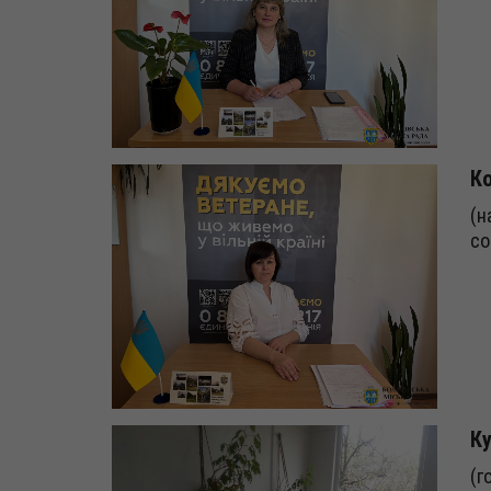
Ко
(н
со
Ку
(г