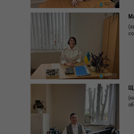
М
(з
со
Щ
(н
об