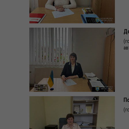
До
(г
ав
По
(г