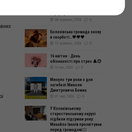
Держпродспоживслужби і
Івано-Франківській області
інформує!
06 травень, 2026
0
авних
Болехівська громада знову
в скорботі…🖤🖤🖤
13 травень, 2026
0
16 квітня - День
обізнаності про стрес 👤😓
16 кві, 2026
0
Минуло три роки з дня
загибелі Миколи
Дмитровича Бомка
ої
01 чер, 2026
0
У Козаківському
старостинському окрузі
підбили підсумки року:
Михайло Іванів прозвітував
перед громадою☝🏻