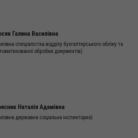
сяк Галина Василівна
оловна спеціалістка відділу бухгалтерського обліку та
томатизованої обробки документів)
ясник Наталія Адамівна
оловна державна соціальна інспекторка)