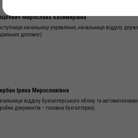
ацкевич Мирослава Казимирівна
аступниця начальниці управління, начальниця відділу держ
ціальних допомог)
ербан Ірина Мирославівна
ачальниця відділу бухгалтерського обліку та автоматизован
робки документів – головна бухгалтерка)