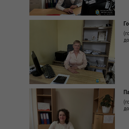
Го
(г
до
Па
(г
до