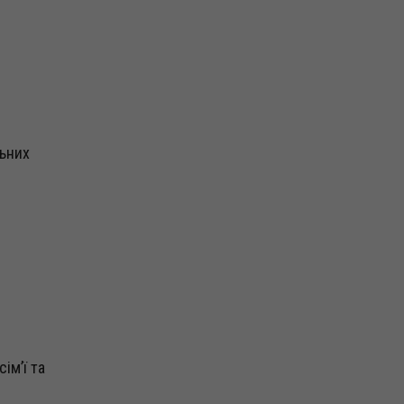
льних
ім’ї та