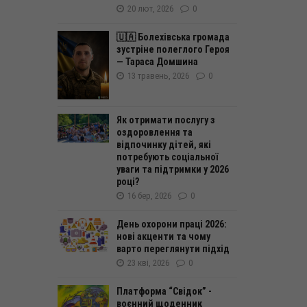
20 лют, 2026
0
🇺🇦 Болехівська громада
зустріне полеглого Героя
— Тараса Домшина
13 травень, 2026
0
Як отримати послугу з
оздоровлення та
відпочинку дітей, які
потребують соціальної
уваги та підтримки у 2026
році?
16 бер, 2026
0
День охорони праці 2026:
нові акценти та чому
варто переглянути підхід
23 кві, 2026
0
Платформа “Свідок” -
воєнний щоденник