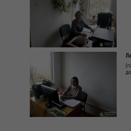
Ла
(г
до