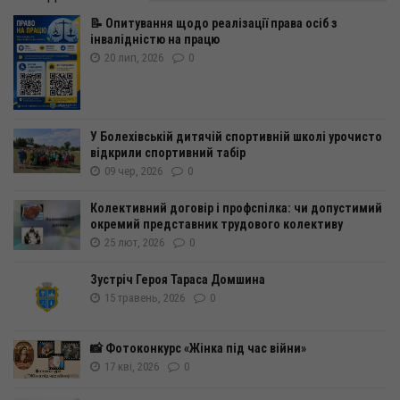
📝 Опитування щодо реалізації права осіб з
інвалідністю на працю
20 лип, 2026
0
У Болехівській дитячій спортивній школі урочисто
відкрили спортивний табір
09 чер, 2026
0
Колективний договір і профспілка: чи допустимий
окремий представник трудового колективу
25 лют, 2026
0
Зустріч Героя Тараса Домшина
15 травень, 2026
0
📸 Фотоконкурс «Жінка під час війни»
17 кві, 2026
0