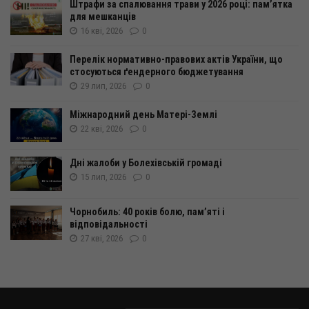
Штрафи за спалювання трави у 2026 році: пам’ятка
для мешканців
16 кві, 2026
0
Перелік нормативно-правових актів України, що
стосуються ґендерного бюджетування
29 лип, 2026
0
Міжнародний день Матері-Землі
22 кві, 2026
0
Дні жалоби у Болехівській громаді
15 лип, 2026
0
Чорнобиль: 40 років болю, пам’яті і
відповідальності
27 кві, 2026
0