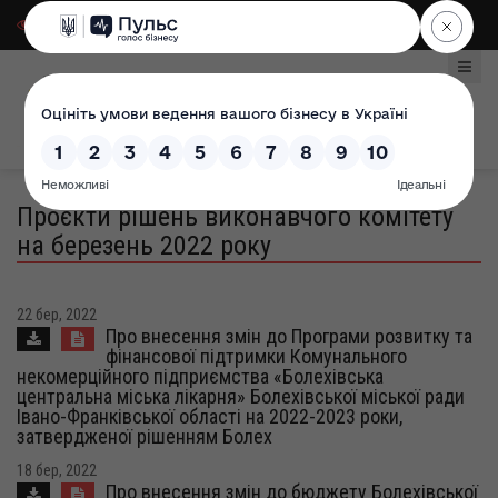
Для слабозорих
|
Select Language
Проєкти рішень виконавчого комітету
на березень 2022 року
22 бер, 2022
Про внесення змін до Програми розвитку та
фінансової підтримки Комунального
некомерційного підприємства «Болехівська
центральна міська лікарня» Болехівської міської ради
Івано-Франківської області на 2022-2023 роки,
затвердженої рішенням Болех
18 бер, 2022
Про внесення змін до бюджету Болехівської