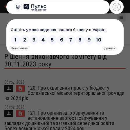
Для слабозорих
|
Select Language
Рішення виконавчого комітету від
30.11.2023 року
06 гру, 2023
120. Про схвалення проекту бюджету
Болехівської міської територіальної громади
на 2024 рік
06 гру, 2023
121. Про організацію харчування та
встановлення вартості харчування у
закладах дошкільної та загальної середньої освіти
Болехівської міської ради у 2024 році