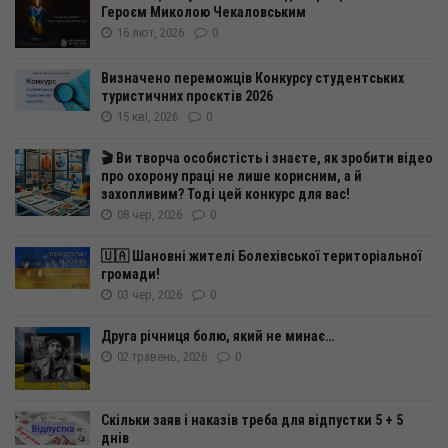
Героєм Миколою Чекаловським
16 лют, 2026
0
Визначено переможців Конкурсу студентських
туристичних проєктів 2026
15 кві, 2026
0
🎬 Ви творча особистість і знаєте, як зробити відео
про охорону праці не лише корисним, а й
захопливим? Тоді цей конкурс для вас!
08 чер, 2026
0
🇺🇦 Шановні жителі Болехівської територіальної
громади!
03 чер, 2026
0
Друга річниця болю, який не минає…
02 травень, 2026
0
Скільки заяв і наказів треба для відпустки 5 + 5
днів