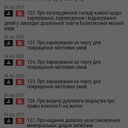
06 гру, 2023
122. Про затвердження складу комісії щодо
зарахування, переведення і відрахування
дітей у закладах дошкільної освіти Болехівської міської
ради
06 гру, 2023
123. Про зарахування на чергу для
покращення житлових умов
06 гру, 2023
124. Про зарахування на чергу для
покращення житлових умов
06 гру, 2023
125. Про зарахування на чергу для
покращення житлових умов
06 гру, 2023
126. Про видачу дубліката свідоцтва про
право власності на житло
06 гру, 2023
127. Про надання дозволу на встановлення
меморіальних дощок загиблим