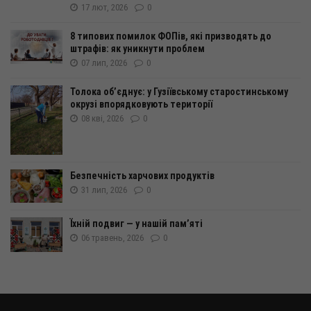
17 лют, 2026
0
8 типових помилок ФОПів, які призводять до
штрафів: як уникнути проблем
07 лип, 2026
0
Толока об’єднує: у Гузіївському старостинському
окрузі впорядковують території
08 кві, 2026
0
Безпечність харчових продуктів
31 лип, 2026
0
Їхній подвиг — у нашій пам’яті
06 травень, 2026
0