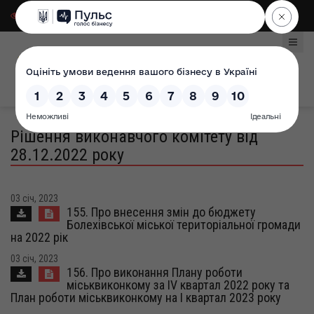
Для слабозорих
|
Select Language
Рішення виконавчого комітету від
28.12.2022 року
03 січ, 2023
155. Про внесення змін до бюджету
Болехівської міської територіальної громади
на 2022 рік
03 січ, 2023
156. Про виконання Плану роботи
міськвиконкому за ІV квартал 2022 року та
План роботи міськвиконкому на І квартал 2023 року