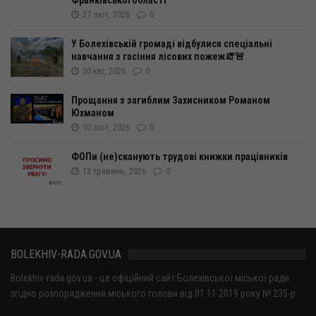
Франківської області
27 лют, 2026
0
У Болехівській громаді відбулися спеціальні
навчання з гасіння лісових пожеж🧯🚨
30 кві, 2026
0
Прощання з загиблим Захисником Романом
Юхманом
10 лют, 2026
0
ФОПи (не)сканують трудові книжки працівників
13 травень, 2026
0
BOLEKHIV-RADA.GOV.UA
Bolekhiv-rada.gov.ua - це офіційний сайт Болехівської міської ради
згідно розпорядження міського голови від 01.11.2019 року № 235-р