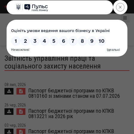
Для слабозорих
|
Select Language
Звітність управління праці та
соціального захисту населення
08 лип, 2026
Паспорт бюджетної програми по КПКВ
0810160 зі змінами станом на 07.07.2026
26 чер, 2026
Паспорт бюджетної програми по КПКВ
0813221 на 2026 рік
03 чер, 2026
Паспорт бюджетної програми по КПКВ