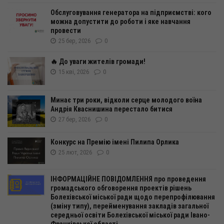
Обслуговування генератора на підприємстві: кого
можна допустити до роботи і яке навчання
провести
25 бер, 2026
0
🔥 До уваги жителів громади!
15 кві, 2026
0
Минає три роки, відколи серце молодого воїна
Андрія Кваснишина перестало битися
27 бер, 2026
0
Конкурс на Премію імені Пилипа Орлика
25 лют, 2026
0
ІНФОРМАЦІЙНЕ ПОВІДОМЛЕННЯ про проведення
громадського обговорення проектів рішень
Болехівської міської ради щодо перепрофілювання
(зміну типу), перейменування закладів загальної
середньої освіти Болехівської міської ради Івано-