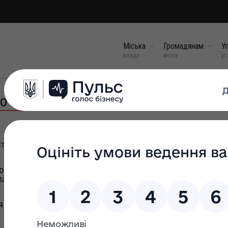
Міська
Громадянам
Уп
влада
міста
ус
о комітету на травень 2025 року
таростинських округів Болехівської територіальної громад
о, шкільного віку, вихованців та учнів на території Болехів
ласті
 нерухомого майна, що має ознаки безхазяйного