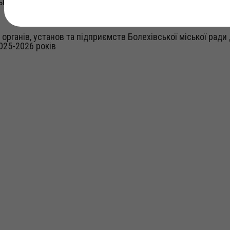
кого голови від 14.10.2024 № 211-р «Про початок опалюва
 органів, установ та підприємств Болехівської міської ради
025-2026 років