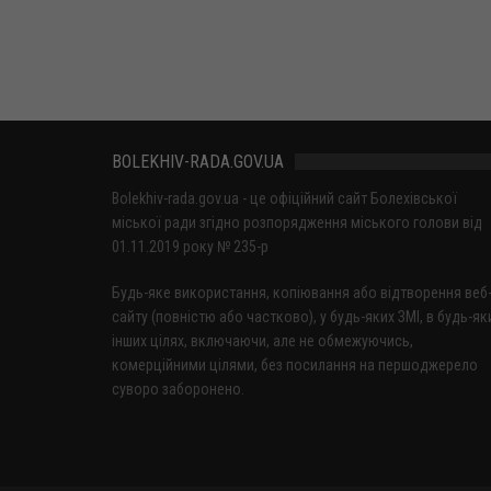
BOLEKHIV-RADA.GOV.UA
Bolekhiv-rada.gov.ua - це офіційний сайт Болехівської
міської ради згідно розпорядження міського голови від
01.11.2019 року № 235-р
Будь-яке використання, копіювання або відтворення веб
сайту (повністю або частково), у будь-яких ЗМІ, в будь-як
інших цілях, включаючи, але не обмежуючись,
комерційними цілями, без посилання на першоджерело
суворо заборонено.