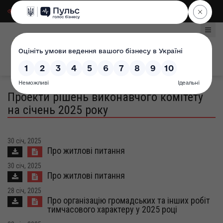
Для слабозорих
|
Select Language
Проекти рішень виконавчого комітету
на січень 2025 року
30 січ, 2025
Про житлові питання
30 січ, 2025
Про житлові питання
28 січ, 2025
Про організацію громадських та інших робіт
тимчасового характеру у 2025 році