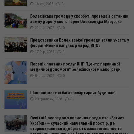
16 кві, 2026
0
Болехівська громада у скорботі провела в останню
земну дорогу свого Героя Олександра Марусяка
22 чер, 2026
0
Представники Болехівської громади взяли участь у
форумі «Новий імпульс для рад ВПО»
17 бер, 2026
0
Перелік платних послуг КНП "Центр первинної
медичної допомоги" Болехівської міської ради
04 чер, 2026
0
Шановні жителі багатоквартирних будинків!
20 травень, 2026
0
Освітній осередок з вивчення предмета «Захист
України» — сучасний навчальний простір, де
старшокласники здобувають важливі знання та
практичні навички для безпечного життя в умовах