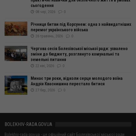
сьогодення
08 чер, 2026
0
Річниця битви під Корсунем: одна з найвидатніших
перемог українського війська
26 травень, 2026
0
Чергова сесія Болехівської міської ради: ухвалено
зміни до бюджету, розглянуто комунальні та
земельні питання
22 кві, 2026
0
Минає три роки, відколи серце молодого воїна
Андрія Кваснишина перестало битися
27 бер, 2026
0
BOLEKHIV-RADA.GOV.UA
Bolekhiv-rada.gov.ua - це офіційний сайт Болехівської міської ради