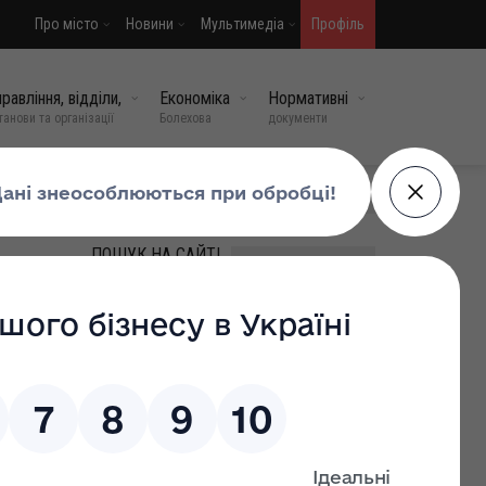
Про місто
Новини
Мультимедіа
Профіль
равління, відділи,
Економіка
Нормативні
танови та організації
Болехова
документи
МИ У СОЦМЕРЕЖАХ
ПОШУК НА САЙТІ
ВИПАДКОВІ НОВИНИ
Громадо, схилимо голови в
скорботі: Болехівщина
прощається зі своїм
Захисником!
16 лют, 2026
0