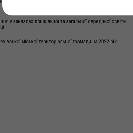
вища для людей з інвалідністю та інших маломобільних гр
ння у закладах дошкільної та загальної середньої освіти
ці
хівської міської територіальної громади на 2022 рік