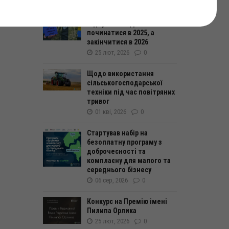
уп
Відпустка УБД: чи може
починатися в 2025, а
закінчитися в 2026
25 лют, 2026
0
Щодо використання
сільськогосподарської
техніки під час повітряних
тривог
01 кві, 2026
0
Стартував набір на
безоплатну програму з
доброчесності та
комплаєну для малого та
середнього бізнесу
06 сер, 2026
0
Конкурс на Премію імені
Пилипа Орлика
25 лют, 2026
0