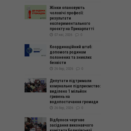
Жінки опановують
чоловічі професії:
результати
експериментального
проєкту на Прикарпатті
07 кві, 2026
0
Координаційний штаб:
допомога родинам
полонених та зниклих
безвісти
26 бер, 2026
0
Депутати підтримали
комунальне підприємство:
виділено 1 мільйон
гривень на
водопостачання громади
26 бер, 2026
0
Відбулося чергове
засідання виконавчого
комітету Болехівської