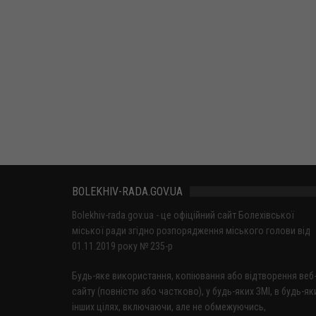
BOLEKHIV-RADA.GOV.UA
Bolekhiv-rada.gov.ua - це офіційний сайт Болехівської
міської ради згідно розпорядження міського голови від
01.11.2019 року № 235-р
Будь-яке використання, копіювання або відтворення веб
сайту (повністю або частково), у будь-яких ЗМІ, в будь-як
інших цілях, включаючи, але не обмежуючись,