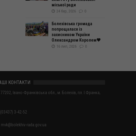
міської ради
24 бер, 2026
0
Болехівська громада
попрощалася із
захисником України
Олександром Королем🖤
16 лип, 2026
0
АШІ КОНТАКТИ
77202, Івано-Франківська обл., м. Болехів, пл. І.Франка,
(03437) 3-42-52
mvk@bolekhiv-rada.gov.ua