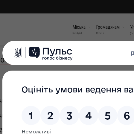
Міська
Громадянам
Уп
влада
міста
ус
о комітету на листопад 2022 року
ільність ОСОБА 1 бути опікуном над ОСОБА 2
ільність ОСОБА 1 бути опікуном над ОСОБА 2
29.07.2021 року №95 «Про створення Комітету з питань