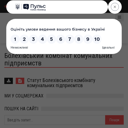
Для слабозорих
|
Select Language
Болехівський комбінат комунальних
підприємств
Статут Болехівського комбінату
комунальних підприємтсв
МИ У СОЦМЕРЕЖАХ
ПОШУК НА САЙТІ