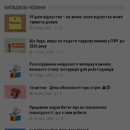
ВИПАДКОВІ НОВИНИ
59 днів відпустки – не межа: коли відпустка може
тривати довше
20 кві, 2026
0
Що буде, якщо не подати трудову книжку у ПФУ до
2026 року
17 лют, 2026
0
Розслідування нещасного випадку в умовах
воєнного стану: інструкція для роботодавців
19 бер, 2026
0
16 квітня - День обізнаності про стрес 👤😓
16 кві, 2026
0
Працівник надав Витяг про встановлення
інвалідності: що з ним робити
29 лип, 2026
0