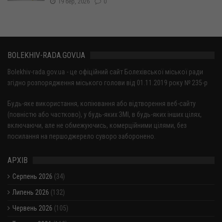
19 бер, 2026
0
BOLEKHIV-RADA.GOV.UA
Bolekhiv-rada.gov.ua - це офіційний сайт Болехівської міської ради
згідно розпорядження міського голови від 01.11.2019 року № 235-р
Будь-яке використання, копіювання або відтворення веб-сайту
(повністю або частково), у будь-яких ЗМІ, в будь-яких інших цілях,
включаючи, але не обмежуючись, комерційними цілями, без
посилання на першоджерело суворо заборонено.
АРХІВ
Серпень 2026
(34)
Липень 2026
(132)
Червень 2026
(105)