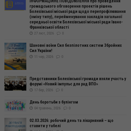
ІНФОРМАЦІЙНЕ ПОВІДОМЛЕННЯ про проведення
громадського обговорення проектів рішень
Болехівської міської ради щодо перепрофілювання
(зміну типу), перейменування закладів загальної
середньої освіти Болехівської міської ради Івано-
Франківської області
27 лют, 2026
0
Шановні воїни Сил безпілотних систем Збройних
Сил України!
11 чер, 2026
0
Представники Болехівської громади взяли участь у
форумі «Новий імпульс для рад ВПО»
17 бер, 2026
0
День боротьби з булінгом
04 травень, 2026
0
02.03.2026: робочий день та лікарняний – що
ставити у табелі