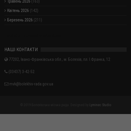
Травень 2026
(163)
Квітень 2026
(142)
Березень 2026
(211)
Показати / приховати весь архів
НАШІ КОНТАКТИ
77202, Івано-Франківська обл., м. Болехів, пл. І.Франка, 12
(03437) 3-42-52
mvk@bolekhiv-rada.gov.ua
© 2019 Болехівська міська рада. Designed by
Lyminec Studio