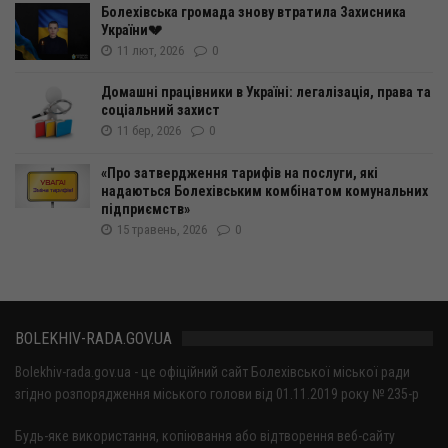
Болехівська громада знову втратила Захисника
України💔
11 лют, 2026
0
Домашні працівники в Україні: легалізація, права та
соціальний захист
11 бер, 2026
0
«Про затвердження тарифів на послуги, які
надаються Болехівським комбінатом комунальних
підприємств»
15 травень, 2026
0
BOLEKHIV-RADA.GOV.UA
Bolekhiv-rada.gov.ua - це офіційний сайт Болехівської міської ради
згідно розпорядження міського голови від 01.11.2019 року № 235-р
Будь-яке використання, копіювання або відтворення веб-сайту