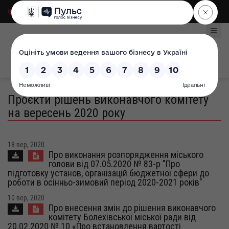
Для слабозорих
|
Select Language
Проєкти рішень виконавчого комітету
на вересень 2020 року
18 вер, 2020
Про виконання розпорядження міського
голови від 07.05.2020 № 83-р "Про
підготовку установ, організацій бюджетної сфери до
роботи в осінньо-зимовий період 2020-2021 років"
10 вер, 2020
Про внесення змін до рішення виконавчого
комітету Болехівської міської ради від
20.02.2020 № 10 «Про встановлення вартості