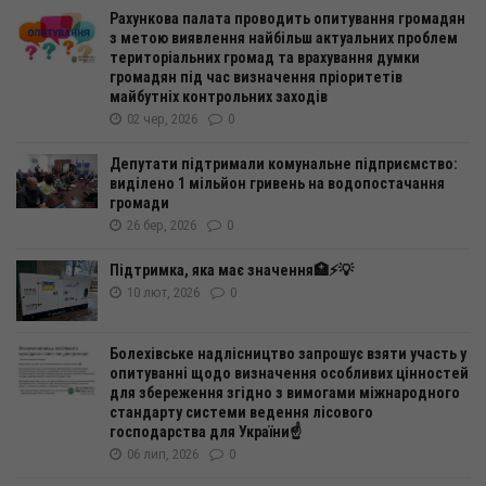
Рахункова палата проводить опитування громадян
з метою виявлення найбільш актуальних проблем
територіальних громад та врахування думки
громадян під час визначення пріоритетів
майбутніх контрольних заходів
02 чер, 2026
0
Депутати підтримали комунальне підприємство:
виділено 1 мільйон гривень на водопостачання
громади
26 бер, 2026
0
Підтримка, яка має значення🏥⚡️💡
10 лют, 2026
0
Болехівське надлісництво запрошує взяти участь у
опитуванні щодо визначення особливих цінностей
для збереження згідно з вимогами міжнародного
стандарту системи ведення лісового
господарства для України☝️
06 лип, 2026
0