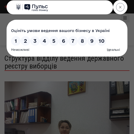
Для слабозорих
|
Select Language
Структура відділу ведення державного
реєстру виборців