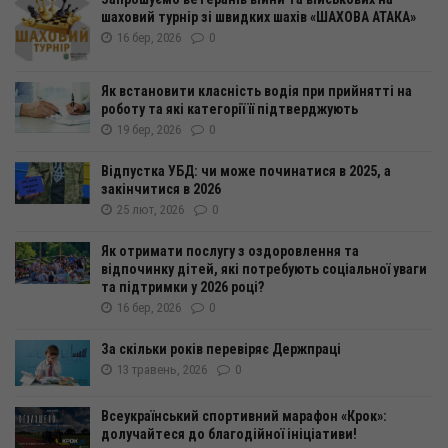
шаховий турнір зі швидких шахів «ШАХОВА АТАКА»
16 бер, 2026
0
Як встановити класність водія при прийнятті на
роботу та які категорії її підтверджують
19 бер, 2026
0
Відпустка УБД: чи може починатися в 2025, а
закінчитися в 2026
25 лют, 2026
0
Як отримати послугу з оздоровлення та
відпочинку дітей, які потребують соціальної уваги
та підтримки у 2026 році?
16 бер, 2026
0
За скільки років перевіряє Держпраці
13 травень, 2026
0
Всеукраїнський спортивний марафон «Крок»:
долучайтеся до благодійної ініціативи!