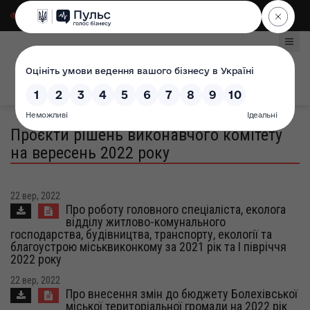
Для слабозорих
|
Select Language
Проєкти рішень виконавчого комітету
на вересень 2022 року
22 вер, 2022
Про роботу головного спеціаліста, еколога
відділу житлово-комунального
господарства, будівництва, транспорту, екології та
благоустрою міськвиконкому за 2021 рік та І півріччя
2022 року
22 вер, 2022
Про внесення змін до бюджету Болехівської
міської територіальної громади на 2022 рік