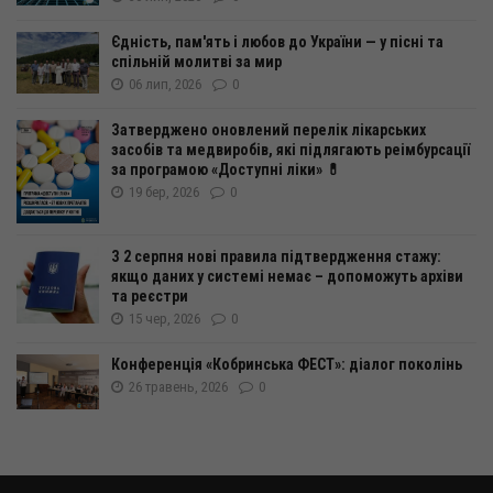
Єдність, пам'ять і любов до України — у пісні та
спільній молитві за мир
06 лип, 2026
0
Затверджено оновлений перелік лікарських
засобів та медвиробів, які підлягають реімбурсації
за програмою «Доступні ліки» 💊
19 бер, 2026
0
З 2 серпня нові правила підтвердження стажу:
якщо даних у системі немає – допоможуть архіви
та реєстри
15 чер, 2026
0
Конференція «Кобринська ФЕСТ»: діалог поколінь
26 травень, 2026
0