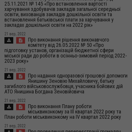
25.11.2021 № 145 «Про встановлення вартості
харчування здобувачів закладів загальної середньої
освіти, вихованців закладів дошкільної освіти та
встановлення батьківської плати за харчування у
закладах дошкільної освіти на 2022 рік»
21 вер, 2022
Про виконання рішення виконавчого
комітету від 26.05.2022 № 50 «Про
підготовку установ, організацій бюджетної сфери
міської ради до роботи в осінньо-зимовий період 2022-
2023 року»
21 вер, 2022
Про надання одноразової грошової допомоги
Янишину Зеновію Михайловичу, батьку
загиблого військовослужбовця, учасника бойових дій
АТО Янишина Богдана Зеновійовича
21 вер, 2022
Про виконання Плану роботи
міськвиконкому за ІІІ квартал 2022 року та
План роботи міськвиконкому на ІV квартал 2022 року
21 вер, 2022
Про проведення перереєстрації громадян,