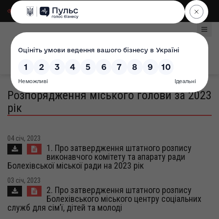
Для слабозорих
|
Select Language
Розпорядження міського голови за 2023
рік
04 січ, 2023
1. Про затвердження штатного розпису
виконавчого комітету та апарату ради
Болехівської міської ради на 2023 рік
03 січ, 2023
2. Про затвердження штатного розпису
Болехівського міського центру соціальних
служб для сім’ї, дітей та молоді