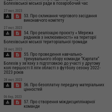
Болехівської міської ради в позаробочий час
27 лют, 2023
53. Про скликання чергового засідання
виконавчого комітету
27 лют, 2023
54. Про реалізацію проєкту « Мережа
радників з інклюзивності» на території
Болехівської міської територіальної громади
28 лют, 2023
55. Про проведення навчально-
тренувального збору команди “Карпати”
Болехів у зв’язку з підготовкою до участі у другому
колі першості ІІ ліги області з футболу сезону 2022-
2023 років
28 лют, 2023
56. Про безоплатну передачу матеріальних
цінностей
06 бер, 2023
57. Про створення міждисциплінарної
команди