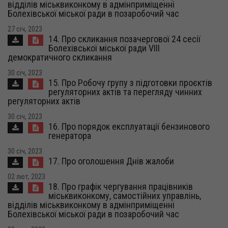
відділів міськвиконкому в адмінприміщенні
Болехівської міської ради в позаробочий час
27 січ, 2023
14. Про скликання позачергової 24 сесії
Болехівської міської ради VІІI
демократичного скликання
30 січ, 2023
15. Про Робочу групу з підготовки проєктів
регуляторних актів та перегляду чинних
регуляторних актів
30 січ, 2023
16. Про порядок експлуатації бензинового
генератора
30 січ, 2023
17. Про оголошення Днів жалоби
02 лют, 2023
18. Про графік чергування працівників
міськвиконкому, самостійних управлінь,
відділів міськвиконкому в адмінприміщенні
Болехівської міської ради в позаробочий час