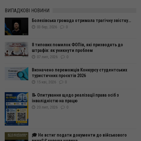
ВИПАДКОВІ НОВИНИ
Болехівська громада отримала трагічну звістку…
03 бер, 2026
0
8 типових помилок ФОПів, які призводять до
штрафів: як уникнути проблем
07 лип, 2026
0
Визначено переможців Конкурсу студентських
туристичних проєктів 2026
15 кві, 2026
0
📝 Опитування щодо реалізації права осіб з
інвалідністю на працю
20 лип, 2026
0
🎓 Не встиг подати документи до військового
вишу? Є хороша новина