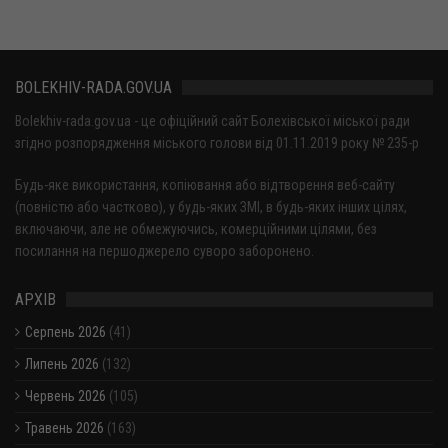
BOLEKHIV-RADA.GOV.UA
Bolekhiv-rada.gov.ua - це офіційний сайт Болехівської міської ради
згідно розпорядження міського голови від 01.11.2019 року № 235-р
Будь-яке використання, копіювання або відтворення веб-сайту
(повністю або частково), у будь-яких ЗМІ, в будь-яких інших цілях,
включаючи, але не обмежуючись, комерційними цілями, без
посилання на першоджерело суворо заборонено.
АРХІВ
Серпень 2026
(41)
Липень 2026
(132)
Червень 2026
(105)
Травень 2026
(163)