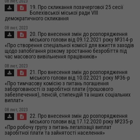
08 лют, 2023
19. Про скликання позачергової 25 сесії
Болехівської міської ради VІІI
демократичного скликання
08 лют, 2023
20. Про внесення змін до розпорядження
міського голови від 09.12.2021 року №314-р
«Про створення спеціальної комісії для вжиття заходів
щодо запобігання різкому зростанню безробіття під
час масового вивільнення працівників»
08 лют, 2023
21. Про внесення змін до розпорядження
міського голови від 10.02.2021 року №36-р
«Про тимчасову комісію з питань погашення
заборгованості із заробітної плати (грошового
забезпечення), пенсій, стипендій та інших соціальних
виплат»
08 лют, 2023
22. Про внесення змін до розпорядження
міського голови від 17.12.2020 року №235-р
«Про робочу групу з питань легалізації виплат
заробітної плати та зайнятості населення»