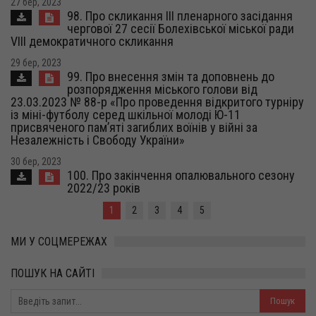
27 бер, 2023
98. Про скликання ІІІ пленарного засідання
чергової 27 сесії Болехівської міської ради
VІІI демократичного скликання
29 бер, 2023
99. Про внесення змін та доповнень до
розпорядження міського голови від
23.03.2023 № 88-р «Про проведення відкритого турніру
із міні-футболу серед шкільної молоді Ю-11
присвяченого пам’яті загиблих воїнів у війні за
Незалежність і Свободу України»
30 бер, 2023
100. Про закінчення опалювального сезону
2022/23 років
1
2
3
4
5
МИ У СОЦМЕРЕЖАХ
ПОШУК НА САЙТІ