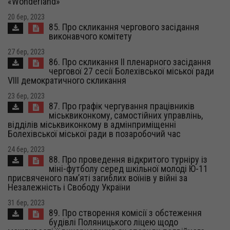
«Wonderland»
20 бер, 2023
85. Про скликання чергового засідання
виконавчого комітету
27 бер, 2023
86. Про скликання ІІ пленарного засідання
чергової 27 сесії Болехівської міської ради
VІІI демократичного скликання
23 бер, 2023
87. Про графік чергування працівників
міськвиконкому, самостійних управлінь,
відділів міськвиконкому в адмінприміщенні
Болехівської міської ради в позаробочий час
24 бер, 2023
88. Про проведення відкритого турніру із
міні-футболу серед шкільної молоді Ю-11
присвяченого пам’яті загиблих воїнів у війні за
Незалежність і Свободу України
31 бер, 2023
89. Про створення комісії з обстеження
будівлі Поляницького ліцею щодо