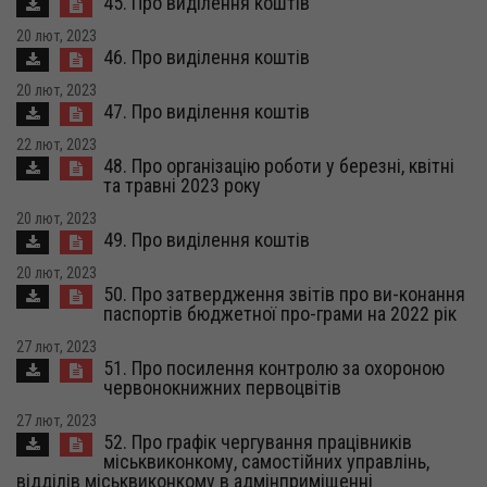
45. Про виділення коштів
20 лют, 2023
46. Про виділення коштів
20 лют, 2023
47. Про виділення коштів
22 лют, 2023
48. Про організацію роботи у березні, квітні
та травні 2023 року
20 лют, 2023
49. Про виділення коштів
20 лют, 2023
50. Про затвердження звітів про ви-конання
паспортів бюджетної про-грами на 2022 рік
27 лют, 2023
51. Про посилення контролю за охороною
червонокнижних первоцвітів
27 лют, 2023
52. Про графік чергування працівників
міськвиконкому, самостійних управлінь,
відділів міськвиконкому в адмінприміщенні