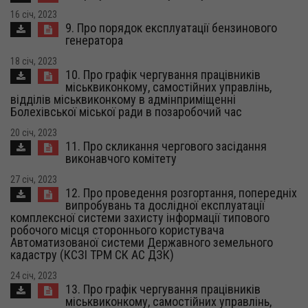
16 січ, 2023
9. Про порядок експлуатації бензинового
генератора
18 січ, 2023
10. Про графік чергування працівників
міськвиконкому, самостійних управлінь,
відділів міськвиконкому в адмінприміщенні
Болехівської міської ради в позаробочий час
20 січ, 2023
11. Про скликання чергового засідання
виконавчого комітету
27 січ, 2023
12. Про проведення розгортання, попередніх
випробувань та дослідної експлуатації
комплексної системи захисту інформації типового
робочого місця стороннього користувача
Автоматизованої системи Державного земельного
кадастру (КСЗІ ТРМ СК АС ДЗК)
24 січ, 2023
13. Про графік чергування працівників
міськвиконкому, самостійних управлінь,