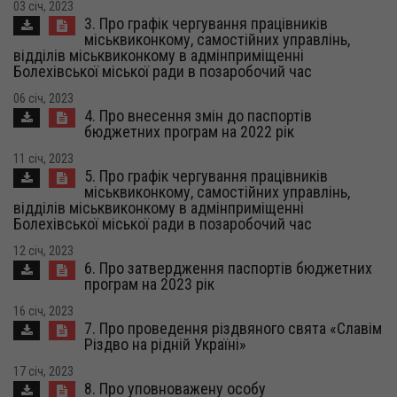
03 січ, 2023
3. Про графік чергування працівників
міськвиконкому, самостійних управлінь,
відділів міськвиконкому в адмінприміщенні
Болехівської міської ради в позаробочий час
06 січ, 2023
4. Про внесення змін до паспортів
бюджетних програм на 2022 рік
11 січ, 2023
5. Про графік чергування працівників
міськвиконкому, самостійних управлінь,
відділів міськвиконкому в адмінприміщенні
Болехівської міської ради в позаробочий час
12 січ, 2023
6. Про затвердження паспортів бюджетних
програм на 2023 рік
16 січ, 2023
7. Про проведення різдвяного свята «Славім
Різдво на рідній Україні»
17 січ, 2023
8. Про уповноважену особу