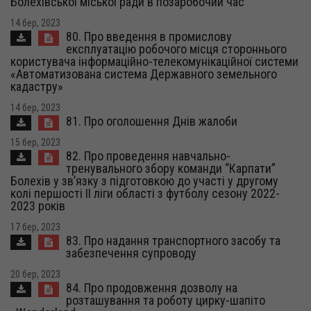
Болехівської міської ради в позаробочий час
14 бер, 2023
80. Про введення в промислову
експлуатацію робочого місця стороннього
користувача інформаційно-телекомунікаційної системи
«Автоматизована система Державного земельного
кадастру»
14 бер, 2023
81. Про оголошення Днів жалоби
15 бер, 2023
82. Про проведення навчально-
тренувального збору команди “Карпати”
Болехів у зв’язку з підготовкою до участі у другому
колі першості ІІ ліги області з футболу сезону 2022-
2023 років
17 бер, 2023
83. Про надання транспортного засобу та
забезпечення супроводу
20 бер, 2023
84. Про продовження дозволу на
розташування та роботу цирку-шапіто