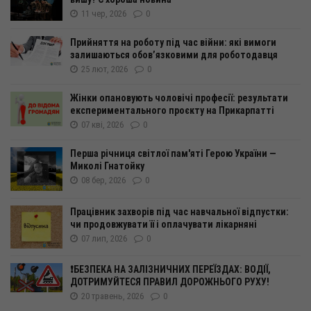
11 чер, 2026
0
Прийняття на роботу під час війни: які вимоги
залишаються обов’язковими для роботодавця
25 лют, 2026
0
Жінки опановують чоловічі професії: результати
експериментального проєкту на Прикарпатті
07 кві, 2026
0
Перша річниця світлої пам'яті Герою України —
Миколі Гнатойку
08 бер, 2026
0
Працівник захворів під час навчальної відпустки:
чи продовжувати її і оплачувати лікарняні
07 лип, 2026
0
❗️БЕЗПЕКА НА ЗАЛІЗНИЧНИХ ПЕРЕЇЗДАХ: ВОДІЇ,
ДОТРИМУЙТЕСЯ ПРАВИЛ ДОРОЖНЬОГО РУХУ!
20 травень, 2026
0