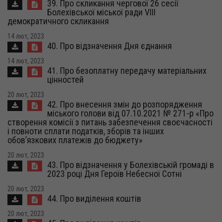
39. Про скликання чергової 26 сесії
Болехівської міської ради VІІI
демократичного скликання
14 лют, 2023
40. Про відзначення Дня єднання
14 лют, 2023
41. Про безоплатну передачу матеріальних
цінностей
20 лют, 2023
42. Про внесення змін до розпорядження
міського голови від 07.10.2021 № 271-р «Про
створення комісії з питань забезпечення своєчасності
і повноти сплати податків, зборів та інших
обов’язкових платежів до бюджету»
20 лют, 2023
43. Про відзначення у Болехівській громаді в
2023 році Дня Героїв Небесної Сотні
20 лют, 2023
44. Про виділення коштів
20 лют, 2023