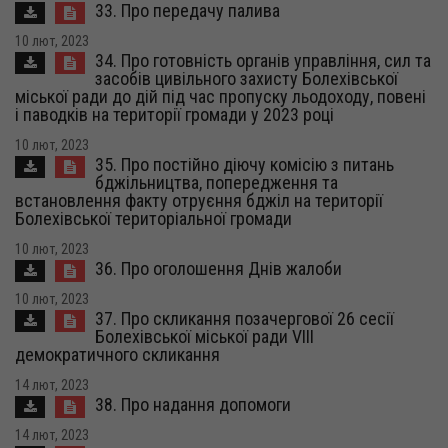
33. Про передачу палива
10 лют, 2023
34. Про готовність органів управління, сил та
засобів цивільного захисту Болехівської
міської ради до дій під час пропуску льодоходу, повені
і паводків на території громади у 2023 році
10 лют, 2023
35. Про постійно діючу комісію з питань
бджільництва, попередження та
встановлення факту отруєння бджіл на території
Болехівської територіальної громади
10 лют, 2023
36. Про оголошення Днів жалоби
10 лют, 2023
37. Про скликання позачергової 26 сесії
Болехівської міської ради VІІI
демократичного скликання
14 лют, 2023
38. Про надання допомоги
14 лют, 2023