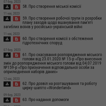
07 бер, 2023
58. Про створення міської комісії
11 кві, 2023
59. Про створення робочої групи із розробки
плану заходів щодо вшанування пам’яті
загиблих воїнів у російсько-українській війні
11 кві, 2023
60. Про створення комісії з обстеження
гідротехнічних споруд
07 бер, 2023
61. Про скасування розпорядження міського
голови від 23.01.2020 № 15-р «Про внесення
змін до розпорядження міського голови від 04.07.2019
№159-р «Про призначення відповідальної особи за
оприлюднення наборів даних»
12 кві, 2023
62. Про дозвіл на розташування та роботу
цирку-шапіто «Wonderland»
09 бер, 2023
63. Про надання допомоги