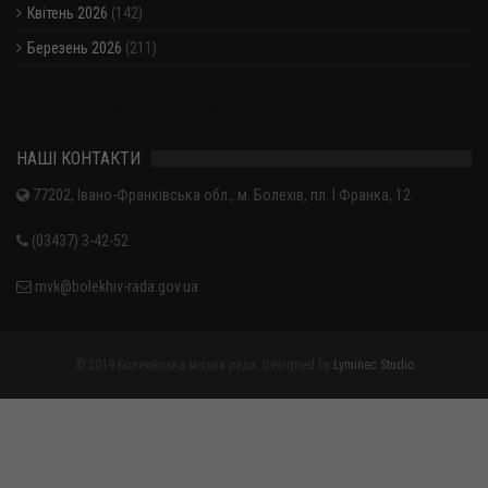
Квітень 2026
(142)
Березень 2026
(211)
Показати / приховати весь архів
НАШІ КОНТАКТИ
77202, Івано-Франківська обл., м. Болехів, пл. І.Франка, 12
(03437) 3-42-52
mvk@bolekhiv-rada.gov.ua
© 2019 Болехівська міська рада. Designed by
Lyminec Studio